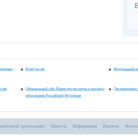
ственных
Культура.рф
Федеральный по
ссии
Официальный сайт Министерства науки и высшего
Дистанционное 
образования Российской Федерации
овательной организации
Новости
Информация
Проекты
Фотоа