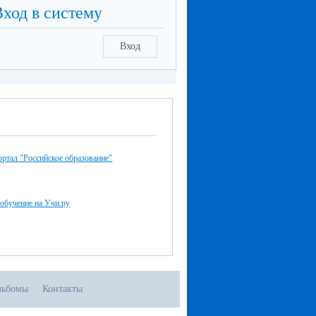
Вход в систему
Вход
ртал "Российское образование"
обучение на Учи.ру
льбомы
Контакты