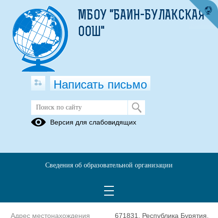
МБОУ "БАИН-БУЛАКСКАЯ
ООШ"
Написать письмо
Полное наименование
Муниципальное бюджетное
Версия для слабовидящих
образовательной организации*
общеобразовательное
учреждение «Баин-
Булакская основная
общеобразовательная
Сведения об образовательной организации
школа»
Сокращенное наименование
МБОУ "Баин-Булакская
образовательной организации*
ООШ"
Адрес местонахождения
671831, Республика Бурятия,