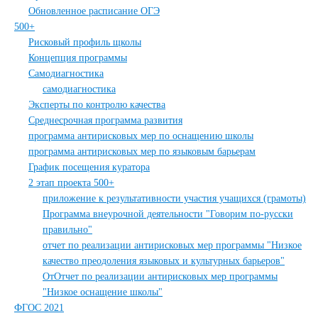
Обновленное расписание ОГЭ
500+
Рисковый профиль щколы
Концепция программы
Самодиагностика
самодиагностика
Эксперты по контролю качества
Среднесрочная программа развития
программа антирисковых мер по оснащению школы
программа антирисковых мер по языковым барьерам
График посещения куратора
2 этап проекта 500+
приложение к результативности участия учащихся (грамоты)
Программа внеурочной деятельности "Говорим по-русски
правильно"
отчет по реализации антирисковых мер программы "Низкое
качество преодоления языковых и культурных барьеров"
ОтОтчет по реализации антирисковых мер программы
"Низкое оснащение школы"
ФГОС 2021