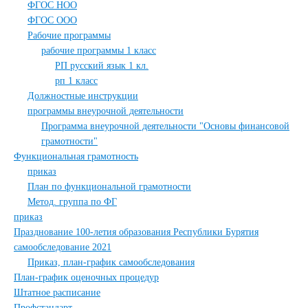
ФГОС НОО
ФГОС ООО
Рабочие программы
рабочие программы 1 класс
РП русский язык 1 кл.
рп 1 класс
Должностные инструкции
программы внеурочной деятельности
Программа внеурочной деятельности "Основы финансовой
грамотности"
Функциональная грамотность
приказ
План по функциональной грамотности
Метод. группа по ФГ
приказ
Празднование 100-летия образования Республики Бурятия
самообследование 2021
Приказ, план-график самообследования
План-график оценочных процедур
Штатное расписание
Профстандарт