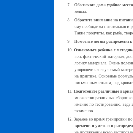
7.
Обеспечьте дома удобное мест
мешал.
8.
Обратите внимание на питани
ему необходима питательная и 
Такие продукты, как рыба, творо
9.
Помогите детям распределит
10.
Ознакомьте ребенка с методик
весь фактический материал, до
логику материала. Очень полезн
упорядочивая изучаемый материа
на практике. Основные формулы
письменным столом, над кровать
11.
Подготовьте различные вариа
множество различных сборников
именно по тестированию, ведь 
экзаменов.
12.
Заранее во время тренировки п
времени и уметь его распредел
на протяжении всего тестирова