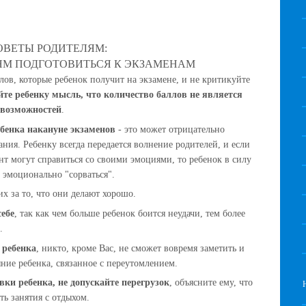
ОВЕТЫ РОДИТЕЛЯМ:
ЯМ ПОДГОТОВИТЬСЯ К ЭКЗАМЕНАМ
ллов, которые ребенок получит на экзамене, и не критикуйте
те ребенку мысль, что количество баллов не является
 возможностей
.
бенка накануне экзаменов
- это может отрицательно
вания. Ребенку всегда передается волнение родителей, и если
нт могут справиться со своими эмоциями, то ребенок в силу
 эмоционально "сорваться".
 их за то, что они делают хорошо.
ебе
, так как чем больше ребенок боится неудачи, тем более
.
 ребенка
, никто, кроме Вас, не сможет вовремя заметить и
ние ребенка, связанное с переутомлением.
ки ребенка, не допускайте перегрузок
, объясните ему, что
ть занятия с отдыхом.