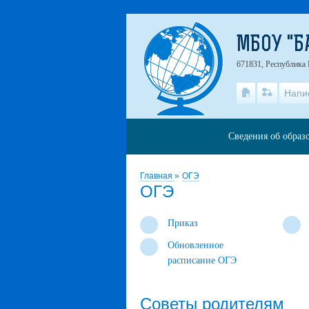
МБОУ "Б
671831, Республика 
Напи
Сведения об образ
Главная
»
ОГЭ
ОГЭ
Приказ
Обновленное
расписание ОГЭ
Советы родителям