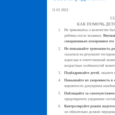
11.01.2022
С
КАК ПОМОЧЬ ДЕТ
1.
Не тревожьтесь о количестве ба
ребенка после экзамена.
Внушай
совершенным измерением его
2.
Не повышайте тревожность ре
сказаться на результате тестиро
взрослые в ответственный моме
возрастных особенностей может
3.
Подбадривайте детей
, хвалите
4.
Повышайте их уверенность в с
вероятности допущения ошибок
5.
Наблюдайте за самочувствием
предотвратить ухудшение состоя
6.
Контролируйте режим подготов
он обязательно должен чередова