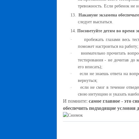
тревожность. Если ребенок не н
13.
Накануне экзамена обеспечьт
следует выспаться.
14.
Посоветуйте детям во время э
·
пробежать глазами весь тес
поможет настроиться на работу;
·
внимательно прочитать вопро
тестирования - не дочитав до 
его вписать);
·
если не знаешь ответа на вопр
вернуться;
·
если не смог в течение отвед
свою интуицию и указать наибо
И помните:
самое главное - это с
обеспечить подходящие условия 