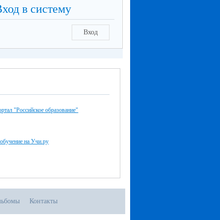
Вход в систему
Вход
ртал "Российское образование"
обучение на Учи.ру
льбомы
Контакты