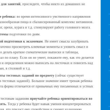
о для занятий
, проследите, чтобы никто из домашних не
е ребенка:
во время интенсивного умственного напряжения
разнообразная пища и сбалансированный комплекс витаминов.
г, орехи, курага и т.д. стимулируют работу головного мозга.
ь темы
подготовки по дням.
ой подготовки к экзаменам
. Не имеет смысла зазубривать
статочно просмотреть ключевые моменты и уловить смысл и
о делать краткие схематические выписки и таблицы,
л по плану. Если он не умеет, покажите ему, как это делается
 и определения можно выписать на листочках и повесить над
ю, в столовой и т.д.
нты тестовых заданий по предмету
(сейчас существует
 тестовых заданий). Большое значение имеет тренаж ребенка
эта форма отличается от привычных ему письменных и устных
о тестовым заданиям
приучайте ребенка ориентироваться во
ять.
Тогда у ребенка будет навык умения концентрироваться
ния, что придаст ему спокойствие и снимет излишнюю