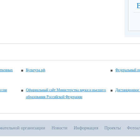
ственных
Культура.рф
Федеральный по
ссии
Официальный сайт Министерства науки и высшего
Дистанционное 
образования Российской Федерации
овательной организации
Новости
Информация
Проекты
Фотоа