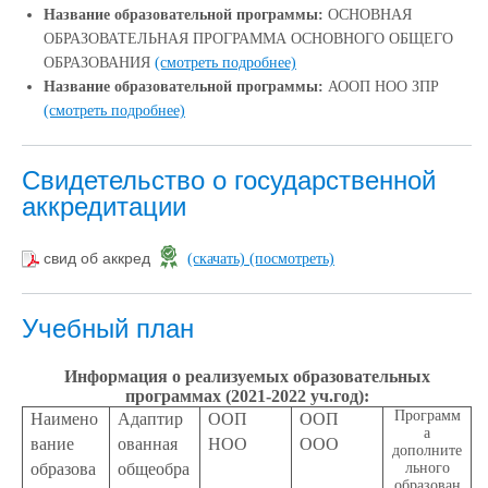
Название образовательной программы:
ОСНОВНАЯ
ОБРАЗОВАТЕЛЬНАЯ ПРОГРАММА ОСНОВНОГО ОБЩЕГО
ОБРАЗОВАНИЯ
(смотреть подробнее)
Название образовательной программы:
АООП НОО ЗПР
(смотреть подробнее)
Свидетельство о государственной
аккредитации
свид об аккред
(скачать)
(посмотреть)
Учебный план
Информация о реализуемых образовательных
программах (2021-2022 уч.год):
Программ
Наимено
Адаптир
ООП
ООП
а
вание
ованная
НОО
ООО
дополните
образова
общеобра
льного
образован