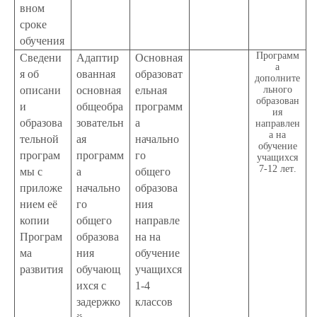
вном
сроке
обучения
Программ
Сведени
Адаптир
Основная
а
я об
ованная
образоват
дополните
описани
основная
ельная
льного
образован
и
общеобра
программ
ия
образова
зовательн
а
направлен
а на
тельной
ая
начально
обучение
програм
программ
го
учащихся
7-12 лет
.
мы с
а
общего
приложе
начально
образова
нием её
го
ния
копии
общего
направле
Програм
образова
на на
ма
ния
обучение
развития
обучающ
учащихся
ихся с
1-4
задержко
классов