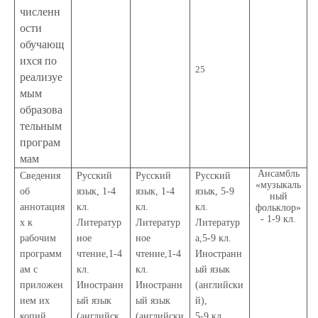
численн
ости
обучающ
ихся по
25
реализуе
мым
образова
тельным
програм
мам
Ансамбль
Сведения
Русский
Русский
Русский
«музыкаль
об
язык, 1-4
язык, 1-4
язык, 5-9
ный
аннотация
кл.
кл.
кл.
фольклор»
- 1-9 кл.
х к
Литератур
Литератур
Литератур
рабочим
ное
ное
а,5-9 кл.
программ
чтение,1-4
чтение,1-4
Иностранн
ам с
кл.
кл.
ый язык
приложен
Иностранн
Иностранн
(английски
ием их
ый язык
ый язык
й),
копий
(английск
(английски
5-9 кл.