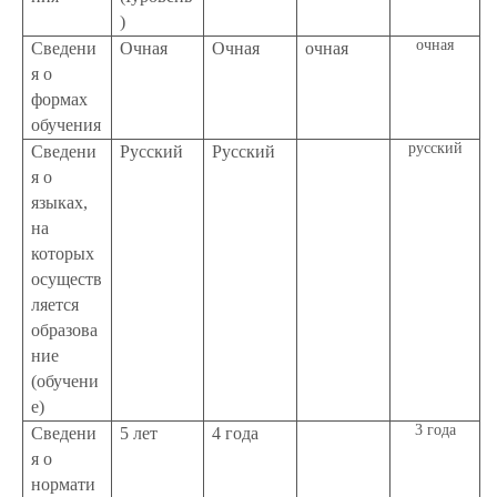
)
очная
Сведени
Очная
Очная
очная
я о
формах
обучения
русский
Сведени
Русский
Русский
я о
языках,
на
которых
осуществ
ляется
образова
ние
(обучени
е)
3 года
Сведени
5 лет
4 года
я о
нормати