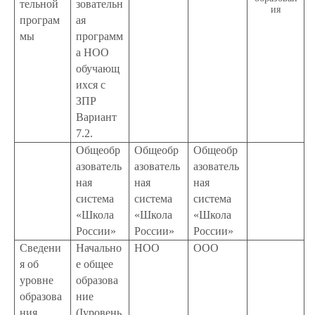
тельной
зовательн
ия
програм
ая
мы
программ
а НОО
обучающ
ихся с
ЗПР
Вариант
7.2.
Общеобр
Общеобр
Общеобр
азователь
азователь
азователь
ная
ная
ная
система
система
система
«Школа
«Школа
«Школа
России»
России»
России»
Сведени
Начально
НОО
ООО
я об
е общее
уровне
образова
образова
ние
ния
(
I
уровень