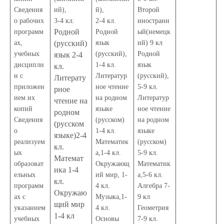
Сведения
ий),
й),
Второй
о рабочих
3-4 кл.
2-4 кл.
иностранн
Родной
программ
Родной
ый(немецк
ах,
(русский)
язык
ий) 9 кл
учебных
(русский),
Родной
язык 2-4
дисципли
1-4 кл.
язык
кл.
н с
Литератур
(русский),
Литерату
приложен
ное чтение
5-9 кл.
рное
ием их
на родном
Литератур
чтение на
копий
языке
ное чтение
родном
Сведения
(русском)
на родном
(русском
о
1-4 кл.
языке
языке)2-4
реализуем
Математик
(русском)
кл.
ых
а,1-4 кл.
5-9 кл.
Математ
образоват
Окружающ
Математик
ика 1-4
ельных
ий мир, 1-
а,5-6 кл.
кл.
программ
4 кл.
Алгебра 7-
Окружаю
ах с
Музыка,1-
9 кл
щий мир
указанием
4 кл.
Геометрия
1-4 кл
учебных
Основы
7-9 кл.