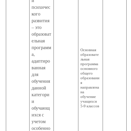
й
психичес
кого
развития
– это
образоват
ельная
программ
Основная
а,
образовате
льная
адаптиро
программа
ванная
основного
общего
для
образовани
обучения
я
направлена
данной
на
категори
обучение
и
учащихся
5-9 классов
обучающ
ихся с
учетом
особенно