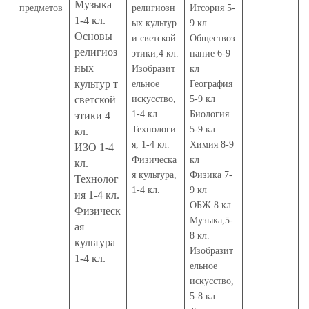
Музыка
предметов
религиозн
Итсория 5-
1-4 кл.
ых культур
9 кл
Основы
и светской
Обществоз
религиоз
этики,4 кл.
нание 6-9
ных
Изобразит
кл
культур т
ельное
География
светской
искусство,
5-9 кл
1-4 кл.
Биология
этики 4
Технологи
5-9 кл
кл.
я, 1-4 кл.
Химия 8-9
ИЗО 1-4
Физическа
кл
кл.
я культура,
Физика 7-
Технолог
1-4 кл.
9 кл
ия 1-4 кл.
ОБЖ 8 кл.
Физическ
Музыка,5-
ая
8 кл.
культура
Изобразит
1-4 кл.
ельное
искусство,
5-8 кл.