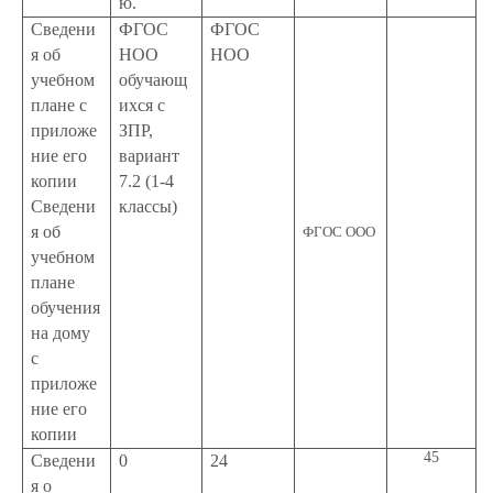
ю.
Сведени
ФГОС
ФГОС
я об
НОО
НОО
учебном
обучающ
плане с
ихся с
приложе
ЗПР,
ние его
вариант
копии
7.2 (1-4
Сведени
классы)
я об
ФГОС ООО
учебном
плане
обучения
на дому
с
приложе
ние его
копии
45
Сведени
0
24
я о